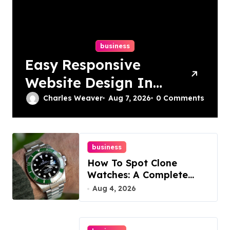
business
Easy Responsive
Website Design In
Philadelphia
Charles Weaver
Aug 7, 2026
0 Comments
business
How To Spot Clone
Watches: A Complete
Guide
Aug 4, 2026