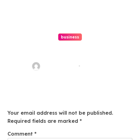
business
Ultimate Guide To Hiring A
Personal Injury Attorney
Charles Weaver
Aug 1, 2026
Leave a Reply
Your email address will not be published.
Required fields are marked
*
Comment
*