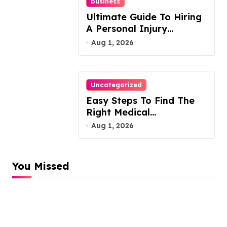
business
Ultimate Guide To Hiring
A Personal Injury
Attorney
Aug 1, 2026
Uncategorized
Easy Steps To Find The
Right Medical
Malpractice Lawyer
Aug 1, 2026
You Missed